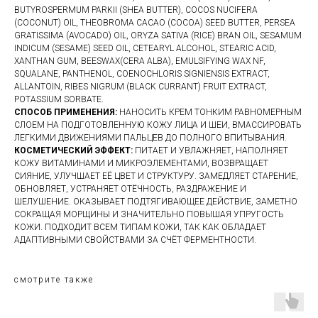
BUTYROSPERMUM PARKII (SHEA BUTTER), COCOS NUCIFERA
(COCONUT) OIL, THEOBROMA CACAO (COCOA) SEED BUTTER, PERSEA
GRATISSIMA (AVOCADO) OIL, ORYZA SATIVA (RICE) BRAN OIL, SESAMUM
INDICUM (SESAME) SEED OIL, CETEARYL ALCOHOL, STEARIC ACID,
XANTHAN GUM, BEESWAX(CERA ALBA), EMULSIFYING WAX NF,
SQUALANE, PANTHENOL, COENOCHLORIS SIGNIENSIS EXTRACT,
ALLANTOIN, RIBES NIGRUM (BLACK CURRANT) FRUIT EXTRACT,
POTASSIUM SORBATE.
СПОСОБ ПРИМЕНЕНИЯ:
НАНОСИТЬ КРЕМ ТОНКИМ РАВНОМЕРНЫМ
СЛОЕМ НА ПОДГОТОВЛЕННУЮ КОЖУ ЛИЦА И ШЕИ, ВМАССИРОВАТЬ
ЛЕГКИМИ ДВИЖЕНИЯМИ ПАЛЬЦЕВ ДО ПОЛНОГО ВПИТЫВАНИЯ.
КОСМЕТИЧЕСКИЙ ЭФФЕКТ:
ПИТАЕТ И УВЛАЖНЯЕТ, НАПОЛНЯЕТ
КОЖУ ВИТАМИНАМИ И МИКРОЭЛЕМЕНТАМИ, ВОЗВРАЩАЕТ
СИЯНИЕ, УЛУЧШАЕТ ЕЁ ЦВЕТ И СТРУКТУРУ. ЗАМЕДЛЯЕТ СТАРЕНИЕ,
ОБНОВЛЯЕТ, УСТРАНЯЕТ ОТЁЧНОСТЬ, РАЗДРАЖЕНИЕ И
ШЕЛУШЕНИЕ. ОКАЗЫВАЕТ ПОДТЯГИВАЮЩЕЕ ДЕЙСТВИЕ, ЗАМЕТНО
СОКРАЩАЯ МОРЩИНЫ И ЗНАЧИТЕЛЬНО ПОВЫШАЯ УПРУГОСТЬ
КОЖИ. ПОДХОДИТ ВСЕМ ТИПАМ КОЖИ, ТАК КАК ОБЛАДАЕТ
АДАПТИВНЫМИ СВОЙСТВАМИ ЗА СЧЁТ ФЕРМЕНТНОСТИ.
смотрите также