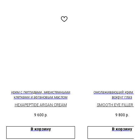
крем с пептидами, меристемными
омолаживающий крем для
клетками и аргановым маслом
вокруг глаз
HEXAPEPTIDE ARGAN CREAM
SMOOTH EYE FILLER C
9 600
р.
9 800
р.
В корзину
В корзину