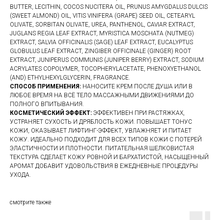
BUTTER, LECITHIN, COCOS NUCITERA OIL, PRUNUS AMYGDALUS DULCIS
(SWEET ALMOND) OIL, VITIS VINIFERA (GRAPE) SEED OIL, CETEARYL
OLIVATE, SORBITAN OLIVATE, UREA, PANTHENOL, CAVIAR EXTRACT,
JUGLANS REGIA LEAF EXTRACT, MYRISTICA MOSCHATA (NUTMEG)
EXTRACT, SALVIA OFFICINALIS (SAGE) LEAF EXTRACT, EUCALYPTUS
GLOBULUS LEAF EXTRACT, ZINGIBER OFFICINALE (GINGER) ROOT
EXTRACT, JUNIPERUS COMMUNIS (JUNIPER BERRY) EXTRACT, SODIUM
ACRYLATES COPOLYMER, TOCOPHERYLACETATE, PHENOXYETHANOL
(AND) ETHYLHEXYLGLYCERIN, FRAGRANCE.
СПОСОБ ПРИМЕНЕНИЯ:
НАНОСИТЕ КРЕМ ПОСЛЕ ДУША ИЛИ В
ЛЮБОЕ ВРЕМЯ НА ВСЁ ТЕЛО МАССАЖНЫМИ ДВИЖЕНИЯМИ ДО
ПОЛНОГО ВПИТЫВАНИЯ.
КОСМЕТИЧЕСКИЙ ЭФФЕКТ:
ЭФФЕКТИВЕН ПРИ РАСТЯЖКАХ,
УСТРАНЯЕТ СУХОСТЬ И ДРЯБЛОСТЬ КОЖИ. ПОВЫШАЕТ ТОНУС
КОЖИ, ОКАЗЫВАЕТ ЛИФТИНГ-ЭФФЕКТ, УВЛАЖНЯЕТ И ПИТАЕТ
КОЖУ. ИДЕАЛЬНО ПОДХОДИТ ДЛЯ ВСЕХ ТИПОВ КОЖИ С ПОТЕРЕЙ
ЭЛАСТИЧНОСТИ И ПЛОТНОСТИ. ПИТАТЕЛЬНАЯ ШЕЛКОВИСТАЯ
ТЕКСТУРА СДЕЛАЕТ КОЖУ РОВНОЙ И БАРХАТИСТОЙ, НАСЫЩЕННЫЙ
АРОМАТ ДОБАВИТ УДОВОЛЬСТВИЯ В ЕЖЕДНЕВНЫЕ ПРОЦЕДУРЫ
УХОДА.
смотрите также