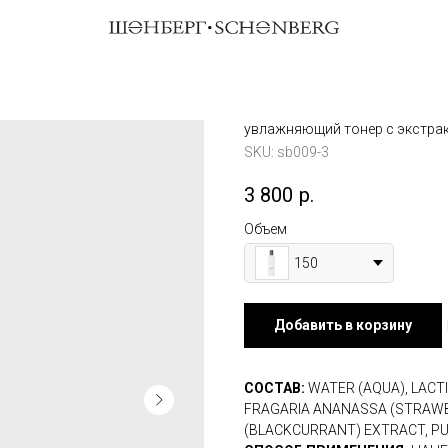
увлажняющий тонер с экстра
SKU:
sb009-3
3 800
р.
Объем
150
Добавить в корзину
СОСТАВ:
WATER (AQUA), LACTI
FRAGARIA ANANASSA (STRAWB
(BLACKCURRANT) EXTRACT, P