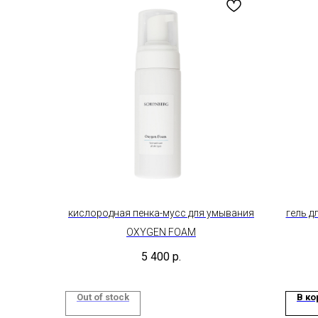
кислородная пенка-мусс для умывания
гель д
OXYGEN FOAM
5 400
р.
Out of stock
В ко