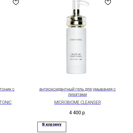
тоник с
антиоксидантный гель для умывания с
лизатами
 TONIC
MICROBIOME CLEANSER
4 400
р.
В корзину