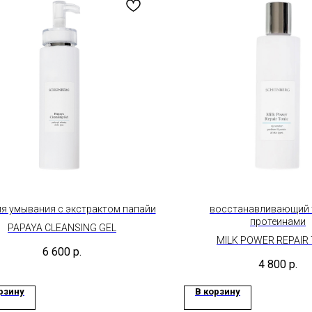
ля умывания с экстрактом папайи
восстанавливающий 
протеинами
PAPAYA CLEANSING GEL
MILK POWER REPAIR
6 600
р.
4 800
р.
рзину
В корзину