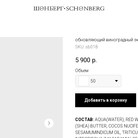
обновляющий виноградный эк
SKU:
sb018
5 900
р.
Объем
50
Добавить в корзину
СОСТАВ:
AQUA(WATER), RED 
(SHEA) BUTTER, COCOS NUCIFER
SESAMUMINDICUM OIL, TRITIC