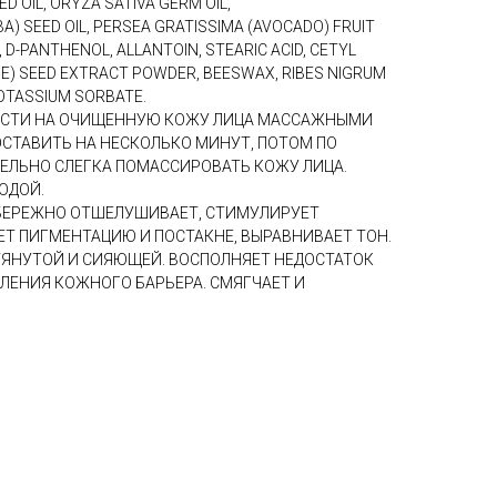
D OIL, ORYZA SATIVA GERM OIL,
) SEED OIL, PERSEA GRATISSIMA (AVOCADO) FRUIT
 D-PANTHENOL, ALLANTOIN, STEARIC ACID, CETYL
APE) SEED EXTRACT POWDER, BEESWAX, RIBES NIGRUM
OTASSIUM SORBATE.
СТИ НА ОЧИЩЕННУЮ КОЖУ ЛИЦА МАССАЖНЫМИ
СТАВИТЬ НА НЕСКОЛЬКО МИНУТ, ПОТОМ ПО
ЛЬНО СЛЕГКА ПОМАССИРОВАТЬ КОЖУ ЛИЦА.
ОДОЙ.
БЕРЕЖНО ОТШЕЛУШИВАЕТ, СТИМУЛИРУЕТ
Т ПИГМЕНТАЦИЮ И ПОСТАКНЕ, ВЫРАВНИВАЕТ ТОН.
ТЯНУТОЙ И СИЯЮЩЕЙ. ВОСПОЛНЯЕТ НЕДОСТАТОК
ПЛЕНИЯ КОЖНОГО БАРЬЕРА. СМЯГЧАЕТ И