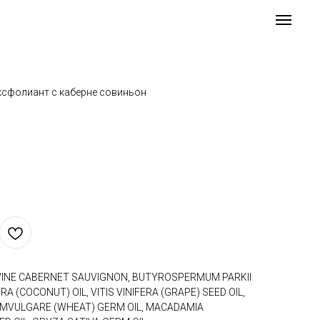
сфолиант с каберне совиньон
WINE CABERNET SAUVIGNON, BUTYROSPERMUM PARKII
A (COCONUT) OIL, VITIS VINIFERA (GRAPE) SEED OIL,
UMVULGARE (WHEAT) GERM OIL, MACADAMIA